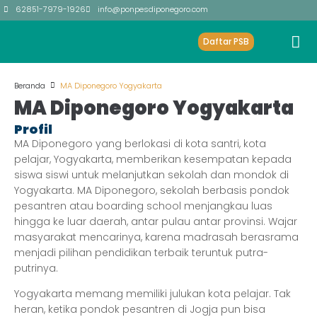
62851-7979-1926
info@ponpesdiponegoro.com
Daftar PSB
Beranda
MA Diponegoro Yogyakarta
MA Diponegoro Yogyakarta
Profil
MA Diponegoro yang berlokasi di kota santri, kota
pelajar, Yogyakarta, memberikan kesempatan kepada
siswa siswi untuk melanjutkan sekolah dan mondok di
Yogyakarta. MA Diponegoro, sekolah berbasis pondok
pesantren atau boarding school menjangkau luas
hingga ke luar daerah, antar pulau antar provinsi. Wajar
masyarakat mencarinya, karena madrasah berasrama
menjadi pilihan pendidikan terbaik teruntuk putra-
putrinya.
Yogyakarta memang memiliki julukan kota pelajar. Tak
heran, ketika pondok pesantren di Jogja pun bisa