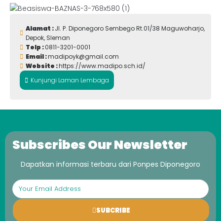
Alamat :
Jl. P. Diponegoro Sembego Rt.01/38 Maguwoharjo,
Depok, Sleman
Telp :
0811-3201-0001
Email :
madipoyk@gmail.com
Website :
https://www.madipo.sch.id/
Kunjungi Laman Lembaga
Subscribes Our Newsletter
Dapatkan informasi terbaru dari Ponpes Diponegoro
SUBCRIBE