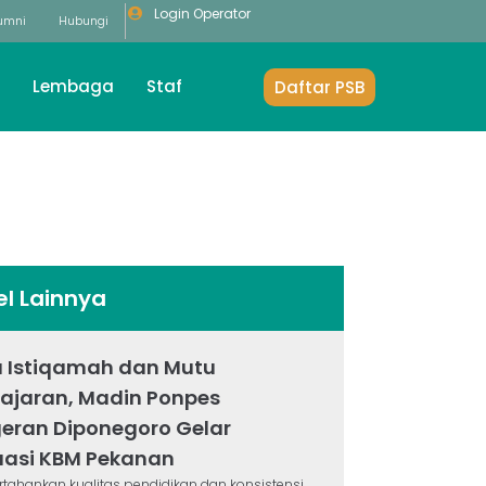
Login Operator
umni
Hubungi
Lembaga
Staf
Daftar PSB
el Lainnya
 Istiqamah dan Mutu
ajaran, Madin Ponpes
eran Diponegoro Gelar
uasi KBM Pekanan
ahankan kualitas pendidikan dan konsistensi