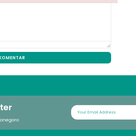
 KOMENTAR
ter
ponegoro