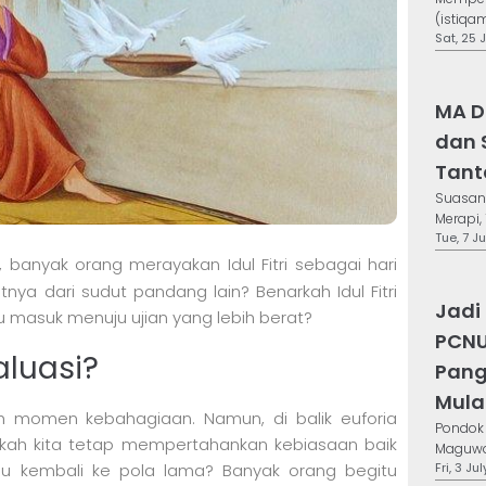
(istiqa
Sat, 25 
MA D
dan 
Tant
Suasana
Merapi, 
Tue, 7 J
 banyak orang merayakan Idul Fitri sebagai hari
ya dari sudut pandang lain? Benarkah Idul Fitri
Jadi
u masuk menuju ujian yang lebih berat?
PCNU
valuasi?
Pang
Mula
lah momen kebahagiaan. Namun, di balik euforia
Pondok
akah kita tetap mempertahankan kebiasaan baik
Maguwoh
Fri, 3 Ju
u kembali ke pola lama? Banyak orang begitu