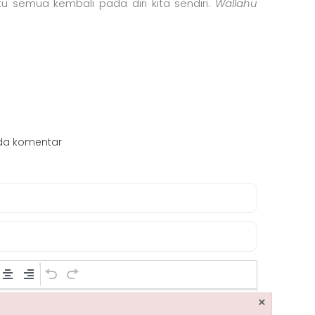
semua kembali pada diri kita sendiri.
Wallahu
da komentar
×