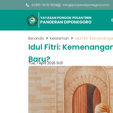
62851-7979-1926
info@ponpesdiponegoro.com
Beranda
Keislaman
Idul Fitri: Kemenanga
Idul Fitri: Kemenanga
Baru?
Tue, 1 April 2025 9:01