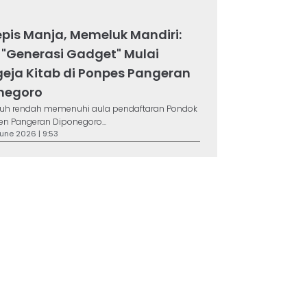
pis Manja, Memeluk Mandiri:
 "Generasi Gadget" Mulai
eja Kitab di Ponpes Pangeran
negoro
riuh rendah memenuhi aula pendaftaran Pondok
en Pangeran Diponegoro...
June 2026 | 9:53