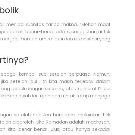
bolik
 kali menjadi rutinitas tanpa makna. “Mohon maaf
tapi apakah benar-benar ada kesungguhan untuk
 menjadi momentum refleksi dan rekonsiliasi yang
rtinya?
n sebagai kembali suci setelah berpuasa. Namun,
ika setelah Idul Fitri kita masih terjebak dalam
urang peduli dengan sesama, atau konsumtif? Idul
, melainkan awal dari ujian baru untuk tetap menjaga
angan setelah sebulan berpuasa, melainkan titik
 telah diperoleh. Jika Ramadan adalah madrasah,
akah kita benar-benar lulus, atau hanya sekadar