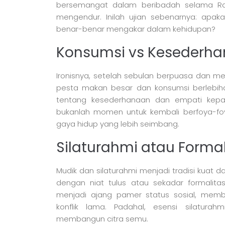
bersemangat dalam beribadah selama Rama
mengendur. Inilah ujian sebenarnya: ap
benar-benar mengakar dalam kehidupan?
Konsumsi vs Kesederh
Ironisnya, setelah sebulan berpuasa dan mena
pesta makan besar dan konsumsi berlebiha
tentang kesederhanaan dan empati kepad
bukanlah momen untuk kembali berfoya-fo
gaya hidup yang lebih seimbang.
Silaturahmi atau Formal
Mudik dan silaturahmi menjadi tradisi kuat d
dengan niat tulus atau sekadar formalitas
menjadi ajang pamer status sosial, mem
konflik lama. Padahal, esensi silatur
membangun citra semu.