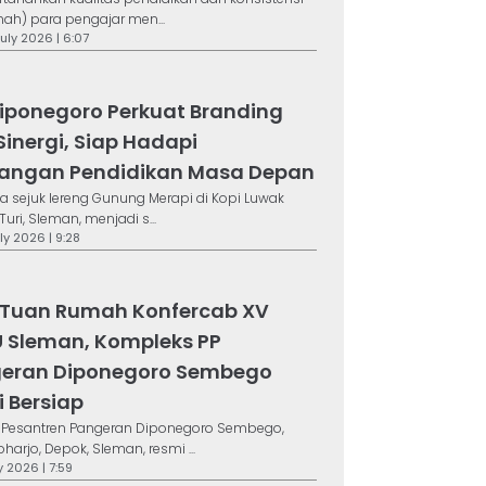
mah) para pengajar men...
July 2026 | 6:07
iponegoro Perkuat Branding
Sinergi, Siap Hadapi
angan Pendidikan Masa Depan
 sejuk lereng Gunung Merapi di Kopi Luwak
Turi, Sleman, menjadi s...
uly 2026 | 9:28
 Tuan Rumah Konfercab XV
 Sleman, Kompleks PP
eran Diponegoro Sembego
i Bersiap
 Pesantren Pangeran Diponegoro Sembego,
arjo, Depok, Sleman, resmi ...
ly 2026 | 7:59