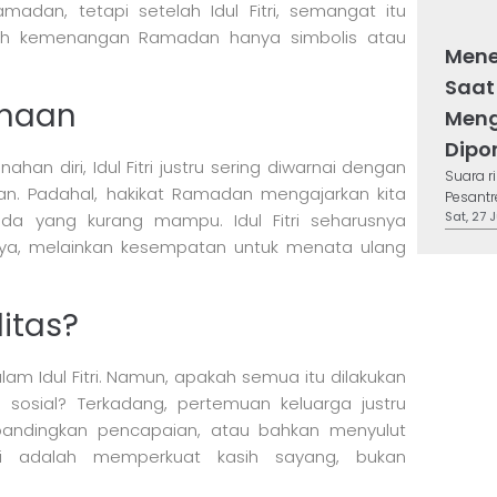
dan, tetapi setelah Idul Fitri, semangat itu
akah kemenangan Ramadan hanya simbolis atau
Mene
Saat
anaan
Meng
Dipo
han diri, Idul Fitri justru sering diwarnai dengan
Suara 
n. Padahal, hakikat Ramadan mengajarkan kita
Pesantr
Sat, 27 
a yang kurang mampu. Idul Fitri seharusnya
ya, melainkan kesempatan untuk menata ulang
itas?
alam Idul Fitri. Namun, apakah semua itu dilakukan
 sosial? Terkadang, pertemuan keluarga justru
bandingkan pencapaian, atau bahkan menyulut
ahmi adalah memperkuat kasih sayang, bukan