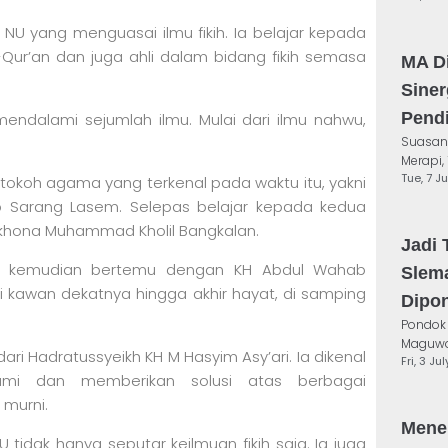
 NU yang menguasai ilmu fikih. Ia belajar kepada
-Qur’an dan juga ahli dalam bidang fikih semasa
MA D
Siner
Pend
endalami sejumlah ilmu. Mulai dari ilmu nahwu,
Suasana
Merapi, 
Tue, 7 J
tokoh agama yang terkenal pada waktu itu, yakni
b Sarang Lasem. Selepas belajar kepada kedua
ikhona Muhammad Kholil Bangkalan.
Jadi
 ia kemudian bertemu dengan KH Abdul Wahab
Slem
 kawan dekatnya hingga akhir hayat, di samping
Dipo
Pondok
Maguwoh
ari Hadratussyeikh KH M Hasyim Asy’ari. Ia dikenal
Fri, 3 Ju
mi dan memberikan solusi atas berbagai
 murni.
Menep
idak hanya seputar keilmuan fikih saja. Ia juga