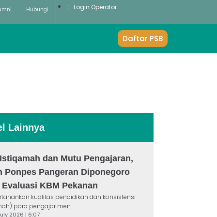
Login Operator
umni
Hubungi
Daftar PSB
el Lainnya
Istiqamah dan Mutu Pengajaran,
n Ponpes Pangeran Diponegoro
r Evaluasi KBM Pekanan
ahankan kualitas pendidikan dan konsistensi
mah) para pengajar men...
July 2026 | 6:07