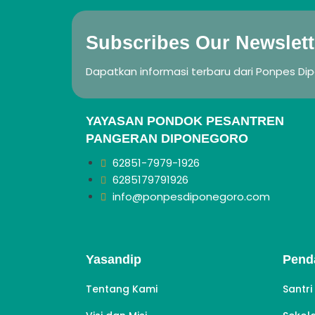
Subscribes Our Newslett
Dapatkan informasi terbaru dari Ponpes Di
YAYASAN PONDOK PESANTREN
PANGERAN DIPONEGORO
62851-7979-1926
6285179791926
info@ponpesdiponegoro.com
Yasandip
Pend
Tentang Kami
Santri