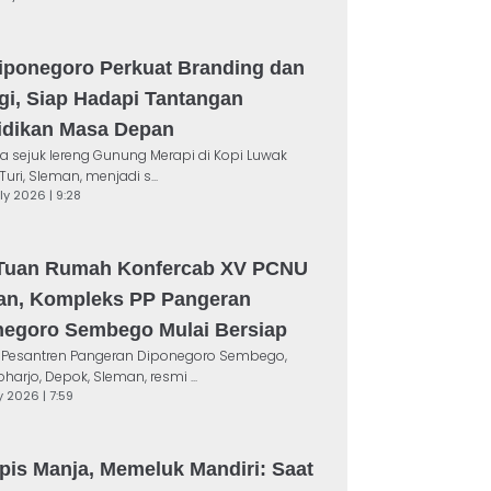
iponegoro Perkuat Branding dan
gi, Siap Hadapi Tantangan
idikan Masa Depan
 sejuk lereng Gunung Merapi di Kopi Luwak
Turi, Sleman, menjadi s...
uly 2026 | 9:28
 Tuan Rumah Konfercab XV PCNU
an, Kompleks PP Pangeran
negoro Sembego Mulai Bersiap
 Pesantren Pangeran Diponegoro Sembego,
arjo, Depok, Sleman, resmi ...
ly 2026 | 7:59
is Manja, Memeluk Mandiri: Saat