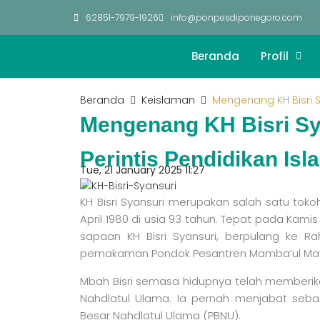
62851-7979-1926
info@ponpesdiponegoro.com
Beranda
Profil
Beranda
Keislaman
Mengenang KH Bisri Sy
Mengenang KH Bisri Sy
Perintis Pendidikan Isl
Tue, 21 January 2025 11:27
KH Bisri Syansuri merupakan salah satu toko
April 1980 di usia 93 tahun. Tepat pada Kam
sapaan KH Bisri Syansuri, berpulang ke R
pemakaman Pondok Pesantren Mamba’ul Ma’a
Mbah Bisri semasa hidupnya telah memberik
Nahdlatul Ulama. Ia pernah menjabat seba
Besar Nahdlatul Ulama (PBNU).