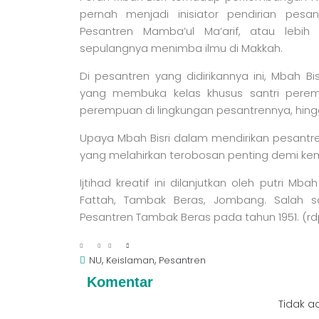
pernah menjadi inisiator pendirian pes
Pesantren Mamba’ul Ma’arif, atau lebi
sepulangnya menimba ilmu di Makkah.
Di pesantren yang didirikannya ini, Mbah
yang membuka kelas khusus santri perempua
perempuan di lingkungan pesantrennya, hin
Upaya Mbah Bisri dalam mendirikan pesantren
yang melahirkan terobosan penting demi k
Ijtihad kreatif ini dilanjutkan oleh putri Mba
Fattah, Tambak Beras, Jombang. Salah s
Pesantren Tambak Beras pada tahun 1951. (rd
,
,
NU
Keislaman
Pesantren
Komentar
Tidak a