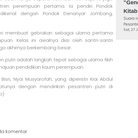
"Gene
antren perempuan pertama. Ia pendiri Pondok
Kita
h dikenal dengan Pondok Denanyar Jombang,
Suara 
Pesantr
Sat, 27 
 Bisri membuat gebrakan sebagai ulama pertama
n. Kelas ini awalnya diisi oleh santri-santri
gga akhirnya berkembang besar.
 putri adalah langkah tepat sebagai ulama fikih
emajuan pendidikan kaum perempuan.
h Bisri, Nyai Musyarofah, yang diperistri Kiai Abdul
atunya dengan mendirikan pesantren putri di
p)
da komentar