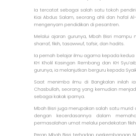
Ia tercatat sebagai salah satu tokoh pendiri
Kiai Abdus Salam, seorang ahli dan hafal Al
mengenyam pendidikan di pesantren.
Melalui ajaran gurunya, Mbah Bisri mampu m
sharraf, fikih, tasawwuf, tafsir, dan hadits.
Ia pernah belajar ilmu agama kepada kedua 
KH Kholil Kasingan Rembang dan KH Syu’ai
gurunya, ia melanjutkan berguru kepada Sya
Saat menimba ilmu di Bangkalan inilah
Chasbullah, seorang yang kemudian menjadi
sebagai kakak iparnya.
Mbah Bisri juga merupakan salah satu murid d
dengan kecerdasannya dalam memaha
permasalahan umat melalui pendekatan fikih
Peran Mbah Bisri terhadap perkembangan NU t