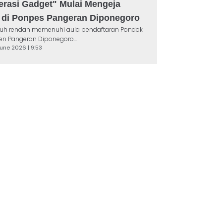
rasi Gadget" Mulai Mengeja
b di Ponpes Pangeran Diponegoro
riuh rendah memenuhi aula pendaftaran Pondok
en Pangeran Diponegoro...
June 2026 | 9:53