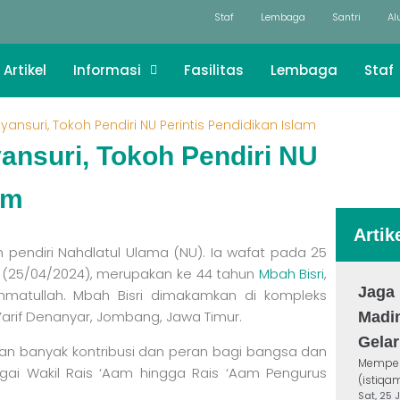
Staf
Lembaga
Santri
Al
Artikel
Informasi
Fasilitas
Lembaga
Staf
ansuri, Tokoh Pendiri NU Perintis Pendidikan Islam
ansuri, Tokoh Pendiri NU
am
Artik
h pendiri Nahdlatul Ulama (NU). Ia wafat pada 25
is (25/04/2024), merupakan ke 44 tahun
Mbah Bisri
,
Jaga 
ahmatullah. Mbah Bisri dimakamkan di kompleks
rif Denanyar, Jombang, Jawa Timur.
Madi
Gela
an banyak kontribusi dan peran bagi bangsa dan
Mempert
gai Wakil Rais ‘Aam hingga Rais ‘Aam Pengurus
(istiqa
Sat, 25 