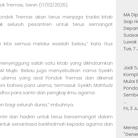
k Tremas, Senin (17/02/2025).
MA Dip
dok Tremas akan terus menjaga tradisi kitab
Siap 
ak seluruh pesantren untuk terus semangat
Depa
Suasan
Luwak 
kita semua melalui wasilah beliau,” kata Gus
Tue, 7 
enyinggung salah satu kitab yang dikhatamkan
Jadi 
b Al Mujib. Beliau juga menyebutkan nama Syeikh
Kompl
g ulama yang asal Pondok Tremas dan dikenal
Mulai 
kini bahwa para ulama, termasuk Syeikh Mahfudz
Pondo
hoi para santri dan pengkaji ilmu agama.
Sembe
...
on bagi seluruh dunia,” imbuhnya.
Fri, 3 
tri dan hadirin untuk terus bersemangat dalam
 untuk senantiasa berkhidmah kepada agama dan
Menepi
"Gener