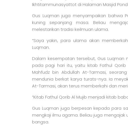
Ikhtitammunasyattot di Halaman Masjid Pondo
Gus Luqman juga menyampaikan bahwa Pon
kuning sepanjang masa. Beliau mengaj
melestarikan tradisi keilmuan ulama.
“Saya yakin, para ulama akan memberkahi 
Luqman.
Dalam kesempatan tersebut, Gus Luqman m
pada pagi hari itu, yaitu kitab Fathul Qori
Mahfudz bin Abdullah At-Tarmasi, seoran
mendunia berkat karya turats-nya. Ia meya
At-Tarmasi, akan terus memberkahi dan merid
“Kitab Fathul Qorib Al Mujib menjadi kitab bab
Gus Luqman juga berpesan kepada para san
mengkaji ilmu agama. Beliau juga mengajak
bangsa.