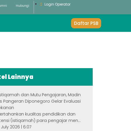
Login Operator
umni
Hubungi
Daftar PSB
kel Lainnya
Istiqamah dan Mutu Pengajaran, Madin
s Pangeran Diponegoro Gelar Evaluasi
ekanan
rtahankan kualitas pendidikan dan
tensi (istiqamah) para pengajar men...
 July 2026 | 6:07