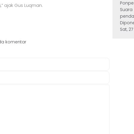
Ponpe
i,” ajak Gus Luqman.
Suara
penda
Dipone
Sat, 27
da komentar