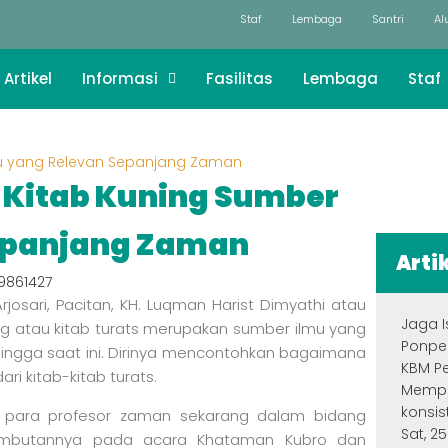
Staf
Lembaga
Santri
Al
Artikel
Informasi
Fasilitas
Lembaga
Staf
mu yang Relevan Sepanjang Zaman
 Kitab Kuning Sumber
Sepanjang Zaman
Arti
Arjosari, Pacitan, KH. Luqman Harist Dimyathi atau
Jaga 
 atau kitab turats merupakan sumber ilmu yang
Ponpe
 hingga saat ini. Dirinya mencontohkan bagaimana
KBM P
i kitab-kitab turats.
Mempe
konsis
ma para profesor zaman sekarang dalam bidang
Sat, 25
ambutannya pada acara Khataman Kubro dan