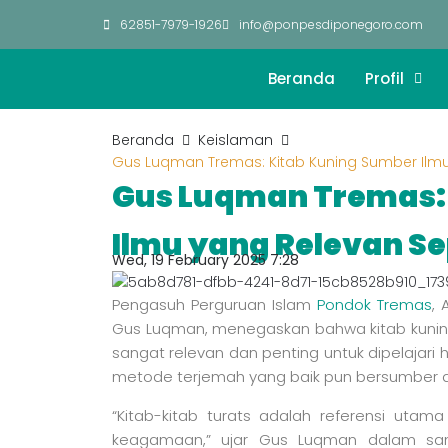
62851-7979-1926
info@ponpesdiponegoro.com
Beranda
Profil
Beranda
Keislaman
Gus Luqman Tremas: Kitab Kuning Sumber Il
Gus Luqman Tremas:
Ilmu yang Relevan 
Wed, 19 February 2025 7:28
Pengasuh Perguruan Islam
Pondok Tremas
, 
Gus Luqman, menegaskan bahwa kitab kuning
sangat relevan dan penting untuk dipelajari
metode terjemah yang baik pun bersumber dar
“Kitab-kitab turats adalah referensi uta
keagamaan,” ujar Gus Luqman dalam s